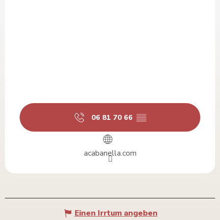
06 81 70 66
▒▒
acabanella.com
Einen Irrtum angeben