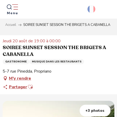
Aller
au
contenu
principal
Accueil
SOIREE SUNSET SESSION THE BRIGETS A CABANELLA
Reche
Jeudi 20 août de 19:00 à 00:00
SOIREE SUNSET SESSION THE BRIGETS A
CABANELLA
GASTRONOMIE
MUSIQUE DANS LES RESTAURANTS
5-7 rue Pinedda, Propriano
M'y rendre
Ajouter aux favoris
Partager
+3 photos