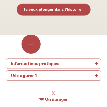
Je veux plonger dans l'histoire !
Informations pratiques
Où se garer ?
Comptez
environ
30
sans
🍽 Où manger
se
presser…