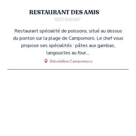
RESTAURANT DES AMIS
RESTAURANT
vous
êtes
Restaurant spécialité de poissons, situé au dessus
en
du ponton sur la plage de Campomoro. Le chef vous
vacances
!
propose ses spécialités : pâtes aux gambas,
langoustes au four,...
Belvédère-Campomoro