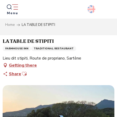
Aller
au
contenu
principal
Home
LA TABLE DE STIPITI
Searc
LA TABLE DE STIPITI
FARMHOUSE INN
TRADITIONAL RESTAURANT
Lieu dit stipiti, Route de propriano, Sartène
Getting there
Ajouter aux favoris
Share