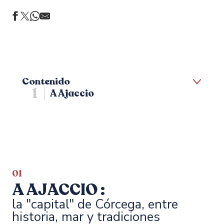
Contenido
1
A Ajaccio
2
Hacia la Alta Rocca
3
En el extremo sur
01
A AJACCIO :
la "capital" de Córcega, entre
historia, mar y tradiciones