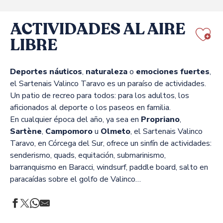
ACTIVIDADES AL AIRE
LIBRE
Aj
Deportes náuticos
,
naturaleza
o
emociones fuertes
,
el Sartenais Valinco Taravo es un paraíso de actividades.
Un patio de recreo para todos: para los adultos, los
aficionados al deporte o los paseos en familia.
En cualquier época del año, ya sea en
Propriano
,
Sartène
,
Campomoro
u
Olmeto
, el Sartenais Valinco
Taravo, en Córcega del Sur, ofrece un sinfín de actividades:
senderismo, quads, equitación, submarinismo,
barranquismo en Baracci, windsurf, paddle board, salto en
paracaídas sobre el golfo de Valinco…