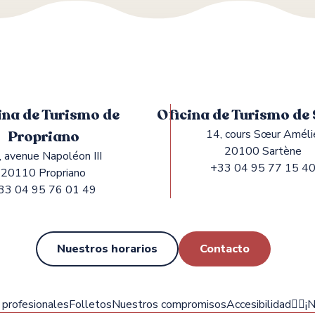
ina de Turismo de
Oficina de Turismo de
Propriano
14, cours Sœur Améli
20100 Sartène
, avenue Napoléon III
+33 04 95 77 15 4
20110 Propriano
33 04 95 76 01 49
Nuestros horarios
Contacto
profesionales
Folletos
Nuestros compromisos
Accesibilidad
✍🏻¡N