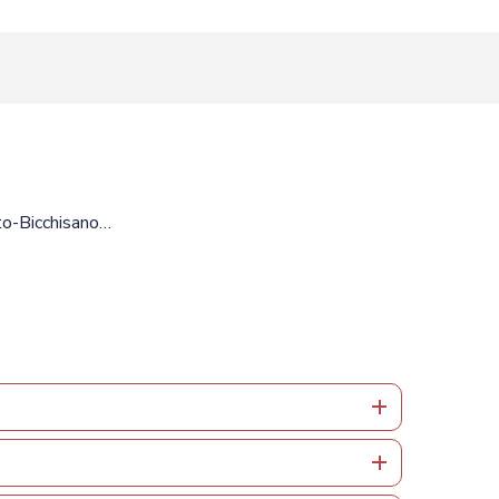
favoris
to-Bicchisano…