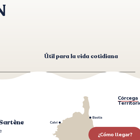
N
Útil para la vida cotidiana
Córcega
Territori
 Sartène
e
¿Cómo llegar?