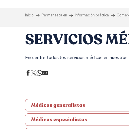
Inicio
Permanezca en
Información práctica
Comerc
SERVICIOS M
Encuentre todos los servicios médicos en nuestros
INFIRMIERE FANNUCCI EMMANUELLE
INFIRMIERE HERERO ANNE MARIE
INFIRMIERE IDDA EMMANUELLE
Médicos generalistas
INFIRMIERE LE MOUELLIC JEANNE
INFIRMIERE LE ROY ARMELLE
Médicos especialistas
INFIRMIERE LECLERC PATRICIA
INFIRMIERE MARIE CHRISTINE CAILLOT