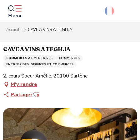
Aller
au
contenu
principal
Accueil
CAVE A VINS A TEGHJA
Reche
CAVE A VINS A TEGHJA
COMMERCES ALIMENTAIRES
COMMERCES
ENTREPRISES: SERVICES ET COMMERCES
2, cours Soeur Amélie, 20100 Sartène
M'y rendre
Ajouter aux favoris
Partager