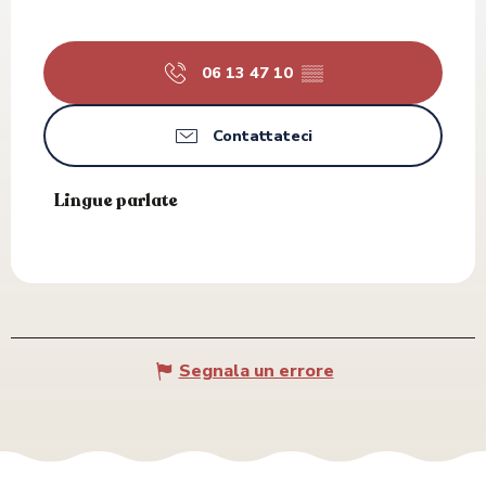
06 13 47 10
▒▒
Contattateci
Lingue parlate
Lingue parlate
Segnala un errore