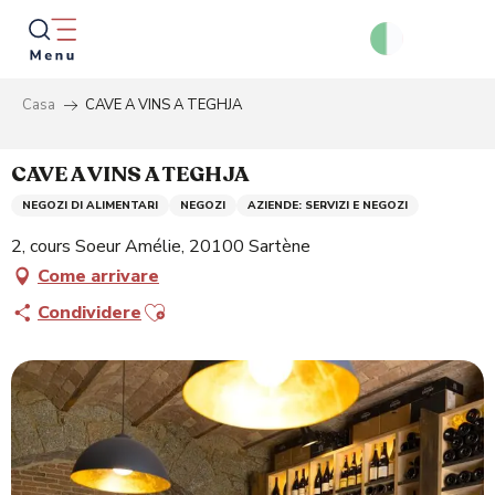
Aller
au
contenu
principal
Casa
CAVE A VINS A TEGHJA
Ricer
CAVE A VINS A TEGHJA
NEGOZI DI ALIMENTARI
NEGOZI
AZIENDE: SERVIZI E NEGOZI
2, cours Soeur Amélie, 20100 Sartène
Come arrivare
Ajouter aux favoris
Condividere