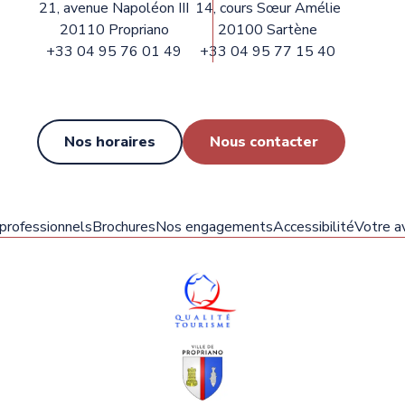
21, avenue Napoléon III
14, cours Sœur Amélie
20110 Propriano
20100 Sartène
+33 04 95 76 01 49
+33 04 95 77 15 40
Nos horaires
Nous contacter
 professionnels
Brochures
Nos engagements
Accessibilité
Votre av