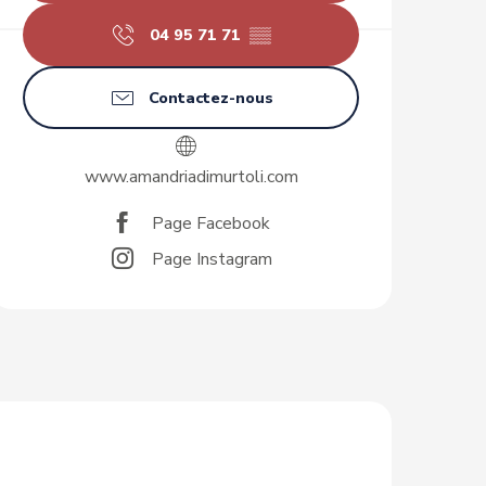
04 95 71 71
▒▒
Contactez-nous
www.amandriadimurtoli.com
Page Facebook
Page Instagram