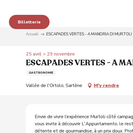
Aller
s
au
avo
contenu
Billetterie
principal
Accueil
ESCAPADES VERTES - A MANDRIA DI MURTOLI
 aux
25 avril > 29 novembre
ESCAPADES VERTES - A MA
é
GASTRONOMIE
Vallée de l'Ortolo, Sartène
M'y rendre
Description
Envie de vivre l’expérience Murtoli côté campag
vous invite à découvrir L'Appuntamento, le rest
détente et de gourmandise, à un prix doux. Pro