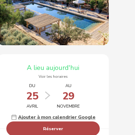
Ouverture et coordonnées
A lieu aujourd'hui
Voir les horaires
DU
AU
25
29
AVRIL
NOVEMBRE
Ajouter à mon calendrier Google
Réserver