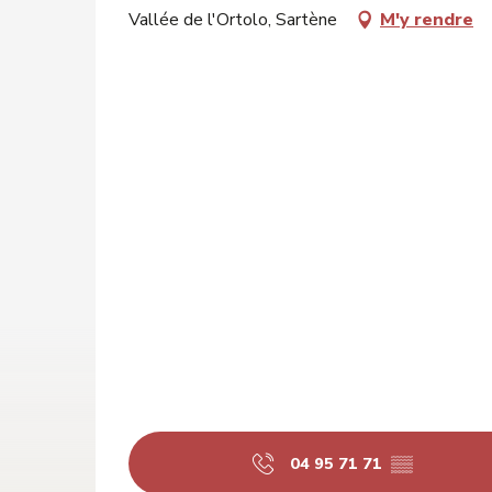
Vallée de l'Ortolo, Sartène
M'y rendre
04 95 71 71
▒▒