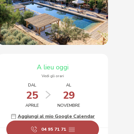
Orari e contatti
A lieu oggi
Vedi gli orari
DAL
AL
25
29
APRILE
NOVEMBRE
Aggiungi al mio Google Calendar
04 95 71 71
▒▒