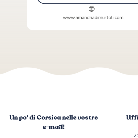
www.amandriadimurtoli.com
Un po' di Corsica nelle vostre
Uff
e-mail!
2