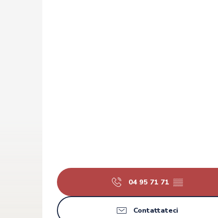
04 95 71 71
▒▒
Contattateci