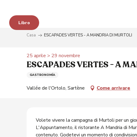
Aller
au
contenu
Libro
principal
Casa
ESCAPADES VERTES - A MANDRIA DI MURTOLI
25 aprile > 29 novembre
ESCAPADES VERTES - A MA
GASTRONOMÍA
Vallée de l'Ortolo, Sartène
Come arrivare
Descrizione
à
Volete vivere la campagna di Murtoli per un gior
L'Appuntamento, il ristorante A Mandria di Murtol
contenuto. Godetevi un momento di condivisione 