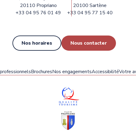
20110 Propriano
20100 Sartène
+33 04 95 76 01 49
+33 04 95 77 15 40
Nos horaires
Nous contacter
 professionnels
Brochures
Nos engagements
Accessibilité
Votre av