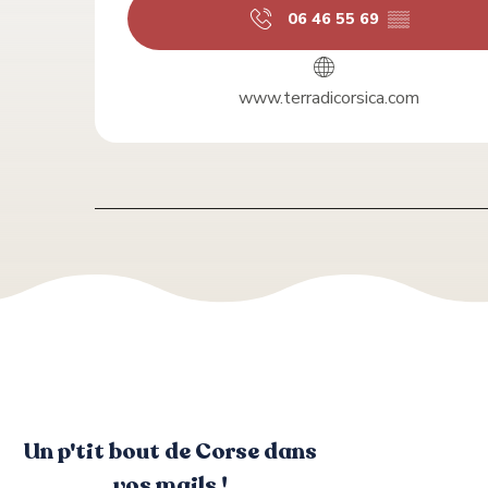
06 46 55 69
▒▒
www.terradicorsica.com
Un p'tit bout de Corse dans
vos mails !