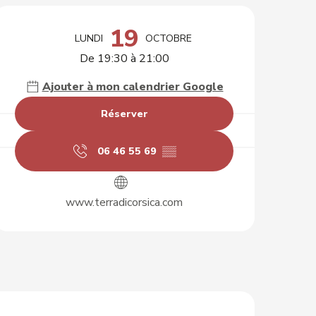
Ouverture et coordonnées
19
LUNDI
OCTOBRE
De 19:30 à 21:00
Ajouter à mon calendrier Google
Réserver
06 46 55 69
▒▒
www.terradicorsica.com