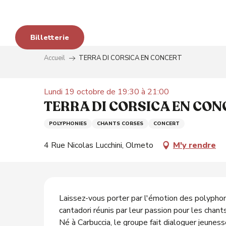
Aller
s
au
avo
contenu
Billetterie
principal
Accueil
TERRA DI CORSICA EN CONCERT
 aux
Lundi 19 octobre de 19:30 à 21:00
TERRA DI CORSICA EN CON
é
POLYPHONIES
CHANTS CORSES
CONCERT
4 Rue Nicolas Lucchini, Olmeto
M'y rendre
Description
Laissez-vous porter par l'émotion des polyphoni
cantadori réunis par leur passion pour les chants 
Né à Carbuccia, le groupe fait dialoguer jeunesse