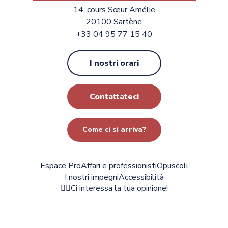
14, cours Sœur Amélie
20100 Sartène
+33 04 95 77 15 40
I nostri orari
Contattateci
Come ci si arriva?
Espace Pro
Affari e professionisti
Opuscoli
I nostri impegni
Accessibilità
✍🏻Ci interessa la tua opinione!