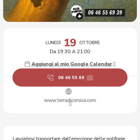
Orari e contatti
19
LUNEDÌ
OTTOBRE
Da 19:30 A 21:00
Aggiungi al mio Google Calendar
06 46 55 69
▒▒
www.terradicorsica.com
Descrizione
Lasciatevi trasportare dall'emozione delle polifonie 