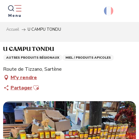
Aller
au
contenu
principal
Accueil
U CAMPU TONDU
Reche
U CAMPU TONDU
AUTRES PRODUITS RÉGIONAUX
MIEL / PRODUITS APICOLES
Route de Tizzano, Sartène
M'y rendre
Ajouter aux favoris
Partager