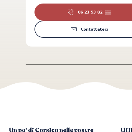
06 23 53 82
▒▒
Contattateci
Un po' di Corsica nelle vostre
Uff