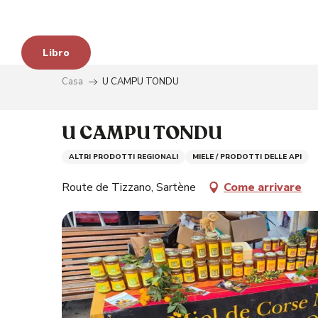
Aller
au
contenu
Libro
principal
Casa
U CAMPU TONDU
U CAMPU TONDU
ALTRI PRODOTTI REGIONALI
MIELE / PRODOTTI DELLE API
Route de Tizzano, Sartène
Come arrivare
à