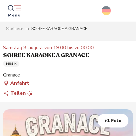
Aller
au
contenu
principal
Startseite
SOIREE KARAOKE A GRANACE
Suche
Samstag 8. august von 19:00 bis zu 00:00
SOIREE KARAOKE A GRANACE
MUSIK
Granace
Anfahrt
Ajouter aux favoris
Teilen
+1 Foto