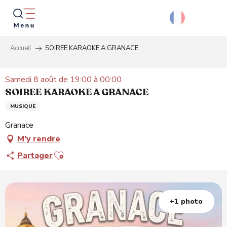
Aller
au
contenu
principal
Accueil
SOIREE KARAOKE A GRANACE
Reche
Samedi 8 août de 19:00 à 00:00
SOIREE KARAOKE A GRANACE
MUSIQUE
Granace
M'y rendre
Ajouter aux favoris
Partager
+1 photo