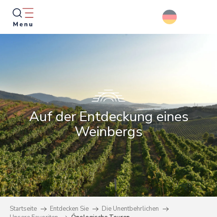
Aller
au
contenu
principal
Suche
Auf der Entdeckung eines
Weinbergs
Startseite
Entdecken Sie
Die Unentbehrlichen