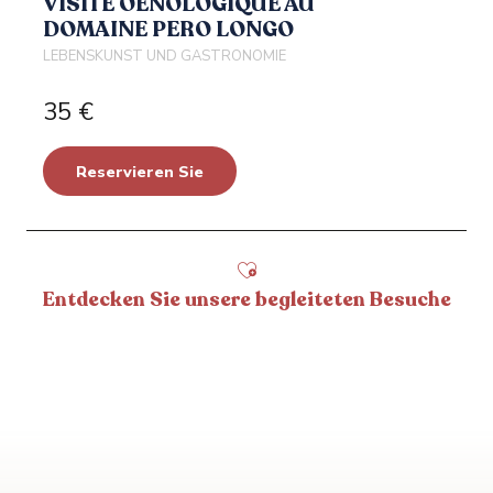
VISITE OENOLOGIQUE AU
DOMAINE PERO LONGO
LEBENSKUNST UND GASTRONOMIE
35
€
Geführte Touren durch
authentische Dörfer
Reservieren Sie
Lassen Sie sich von der tiefen Essenz des
südlichen Korsikas in drei emblematischen
Dörfern verführen: Sartène, Olmeto und
Propriano. Eingebettet zwischen Meer und
Entdecken Sie unsere begleiteten Besuche
Bergen,...