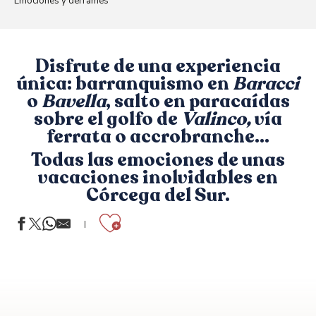
Emociones y derrames
Disfrute de una experiencia
única:
barranquismo
en
Baracci
o
Bavella
,
salto en paracaídas
sobre el golfo de
Valinco,
vía
ferrata
o
accrobranche
…
Todas las emociones de unas
vacaciones inolvidables en
Córcega del Sur.
Ajouter aux f
PRO FUN QUAD
CORS'AVENTURE
XTREM SUD CANYON
BARACCI NATURA