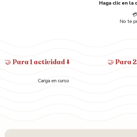
Haga clic en la

No te pr
🤝 Para 1 actividad ⬇️
🤝 Para 2
Carga en curso