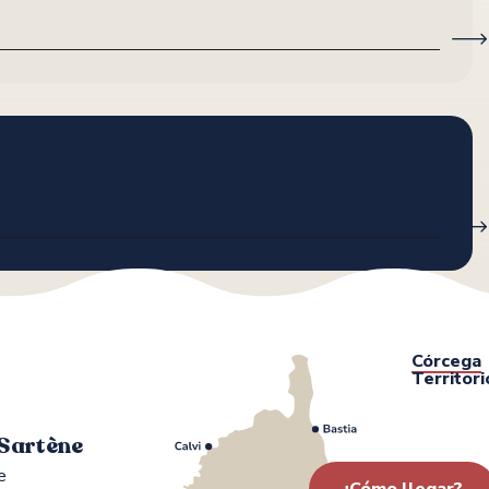
P
TA
G
Córcega
Territori
 Sartène
e