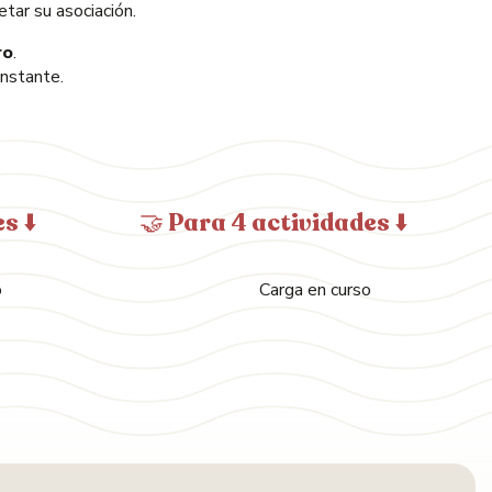
etar su asociación.
ro
.
instante.
s ⬇️
🤝 Para 4 actividades ⬇️
o
Carga en curso