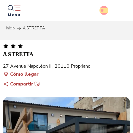
Aller
au
contenu
principal
Inicio
A STRETTA
Busca
A STRETTA
27 Avenue Napoléon III, 20110 Propriano
Cómo llegar
Ajouter aux favoris
Compartir