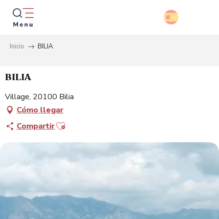
Aller
au
contenu
principal
Inicio
BILIA
Busca
BILIA
Village, 20100 Bilia
Cómo llegar
Ajouter aux favoris
Compartir