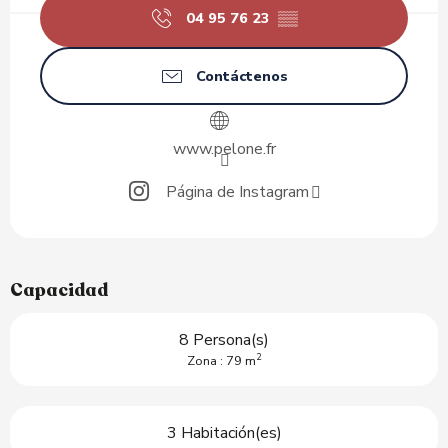
04 95 76 23
▒▒
Contáctenos
www.pelone.fr
Página de Instagram
Capacidad
8 Persona(s)
2
Zona : 79 m
3 Habitación(es)