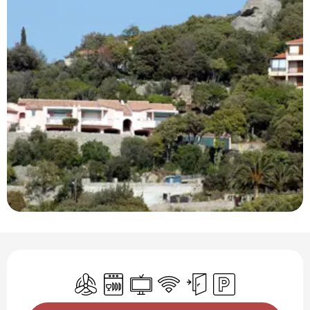
Horarios y datos de contacto
Aire Acondicionado
Lavavajillas
Televisión
Wifi
Entrada independiente
Aparcamiento