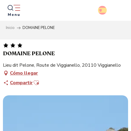
Aller
au
contenu
principal
Inicio
DOMAINE PELONE
Busca
DOMAINE PELONE
Lieu dit Pelone, Route de Viggianello, 20110 Viggianello
Cómo llegar
Ajouter aux favoris
Compartir