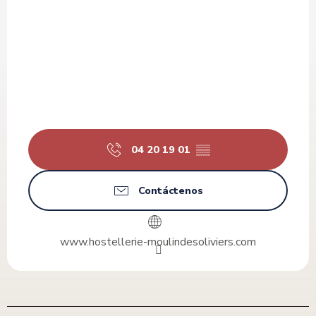
04 20 19 01
▒▒
Contáctenos
www.hostellerie-moulindesoliviers.com