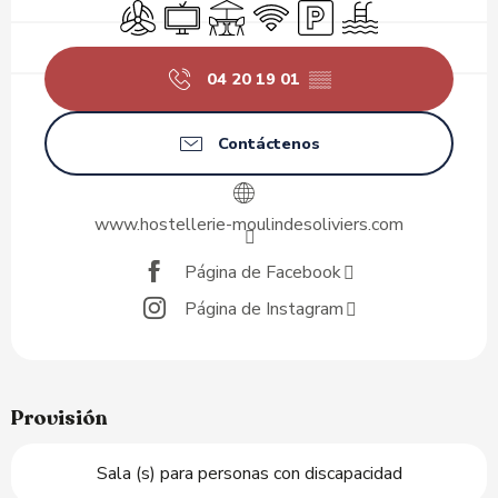
Aire Acondicionado
Televisión
Terraza
Wifi
Aparcamiento
Piscina
04 20 19 01
▒▒
Contáctenos
www.hostellerie-moulindesoliviers.com
Página de Facebook
Página de Instagram
Provisión
Sala (s) para personas con discapacidad