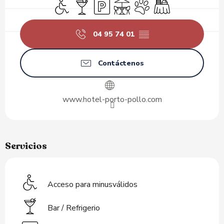
Acceso para minusválidos
Bar / Refrigerio
Aparcamiento
Terraza
Se aceptan animales
Banquete
04 95 74 01
▒▒
Contáctenos
www.hotel-porto-pollo.com
Servicios
Acceso para minusválidos
Bar / Refrigerio