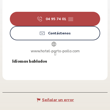
04 95 74 01
▒▒
Contáctenos
www.hotel-porto-pollo.com
Idiomas hablados
Idiomas hablados
Señalar un error