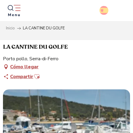
Aller
au
contenu
principal
Inicio
LA CANTINE DU GOLFE
Busca
LA CANTINE DU GOLFE
Porto pollo, Serra-di-Ferro
Cómo llegar
Ajouter aux favoris
Compartir