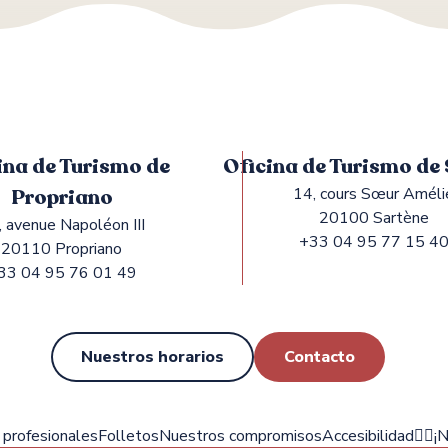
ina de Turismo de
Oficina de Turismo de
Propriano
14, cours Sœur Améli
20100 Sartène
, avenue Napoléon III
+33 04 95 77 15 4
20110 Propriano
33 04 95 76 01 49
Nuestros horarios
Contacto
profesionales
Folletos
Nuestros compromisos
Accesibilidad
✍🏻¡N