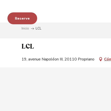
Aller
au
contenu
Reserve
principal
s
Inicio
LCL
LCL
19, avenue Napoléon III, 20110 Propriano
Cóm