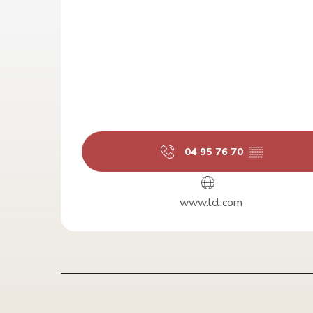
04 95 76 70
▒▒
www.lcl.com