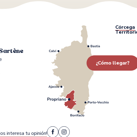
Córcega
Territori
 Sartène
e
¿Cómo llegar?
0
os interesa tu opinión!