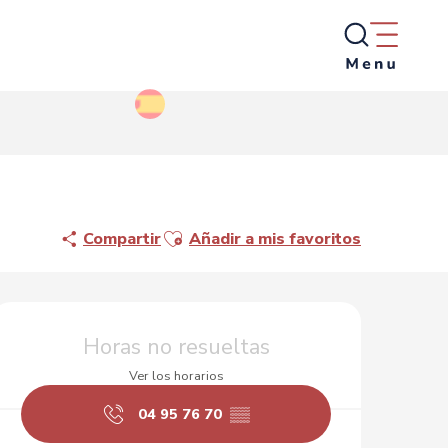
Ajouter aux favoris
Compartir
Añadir a mis favoritos
Horarios y datos de conta
Horas no resueltas
Ver los horarios
04 95 76 70
▒▒