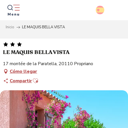
Aller
au
contenu
principal
Inicio
LE MAQUIS BELLA VISTA
Busca
LE MAQUIS BELLA VISTA
17 montée de la Paratella, 20110 Propriano
Cómo llegar
Ajouter aux favoris
Compartir