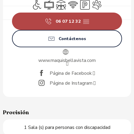
Acceso para minusválidos
Televisión
Terraza
Wifi
Aparcamiento
Se aceptan animale
06 07 12 32
▒▒
Contáctenos
www.maquisbellavista.com
Página de Facebook
Página de Instagram
Provisión
1 Sala (s) para personas con discapacidad