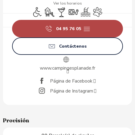
Ver los horarios
Acceso para minusválidos
Juegos infantiles / Zona de juegos
Bar / Refrigerio
Conexiones eléctricas
Piscina
Se aceptan animale
04 95 76 05
▒▒
Contáctenos
www.campingesplanade.fr
Página de Facebook
Página de Instagram
Provisión