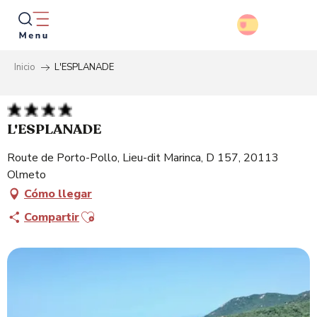
Aller
au
contenu
principal
Inicio
L'ESPLANADE
Busca
L'ESPLANADE
Route de Porto-Pollo, Lieu-dit Marinca, D 157, 20113
Olmeto
Cómo llegar
Ajouter aux favoris
Compartir