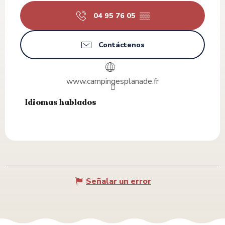
04 95 76 05
▒▒
Contáctenos
www.campingesplanade.fr
Idiomas hablados
Idiomas hablados
Señalar un error