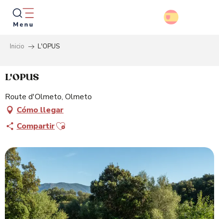
Aller
au
contenu
principal
Inicio
L'OPUS
Busca
L'OPUS
Route d'Olmeto, Olmeto
Cómo llegar
Ajouter aux favoris
Compartir