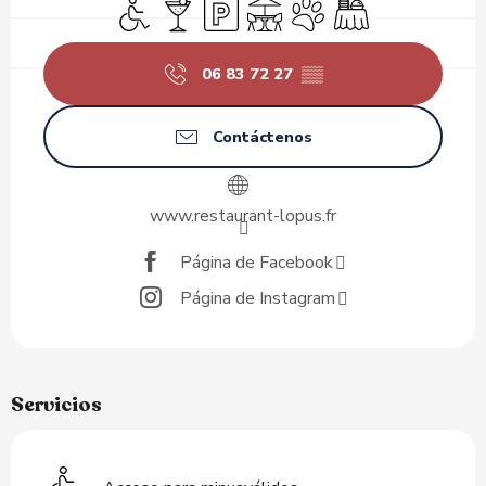
Acceso para minusválidos
Bar / Refrigerio
Aparcamiento
Terraza
Se aceptan animales
Banquete
06 83 72 27
▒▒
Contáctenos
www.restaurant-lopus.fr
Página de Facebook
Página de Instagram
Servicios