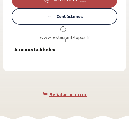
Contáctenos
www.restaurant-lopus.fr
Idiomas hablados
Idiomas hablados
Señalar un error