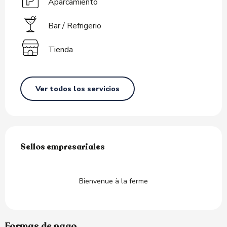
Aparcamiento
Bar / Refrigerio
Tienda
Ver todos los servicios
Oferta de prestaciones
Sellos empresariales
Sellos empresariales
Bienvenue à la ferme
Formas de pago