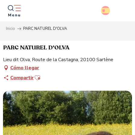
Aller
au
contenu
principal
Inicio
PARC NATUREL D'OLVA
Busca
PARC NATUREL D'OLVA
Lieu dit Olva, Route de la Castagna, 20100 Sartène
Cómo llegar
Ajouter aux favoris
Compartir