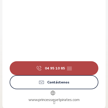
04 95 10 85
▒▒
Contáctenos
www.princessesetpirates.com