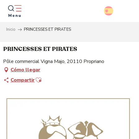
Aller
au
contenu
principal
Inicio
PRINCESSES ET PIRATES
Busca
PRINCESSES ET PIRATES
Pôle commercial Vigna Majo, 20110 Propriano
Cómo llegar
Ajouter aux favoris
Compartir