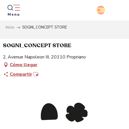
Aller
au
contenu
principal
Inicio
SOGNI_CONCEPT STORE
Busca
SOGNI_CONCEPT STORE
2, Avenue Napoleon III, 20110 Propriano
Cómo llegar
Ajouter aux favoris
Compartir