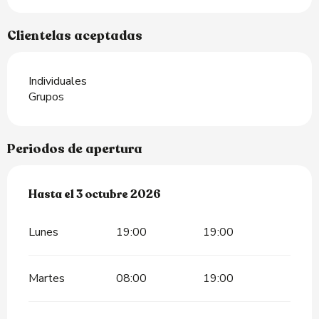
Clientelas aceptadas
Individuales
Grupos
Periodos de apertura
Del
Hasta el
12 abril 2026
3 octubre 2026
al
3 octubre 2026
Lunes
19:00
19:00
Martes
08:00
19:00