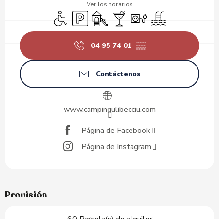
Ver los horarios
Acceso para minusválidos
Aparcamiento
Juegos infantiles / Zona de juegos
Bar / Refrigerio
Conexiones eléctricas
Piscina
04 95 74 01
▒▒
Contáctenos
www.campingulibecciu.com
Página de Facebook
Página de Instagram
Provisión