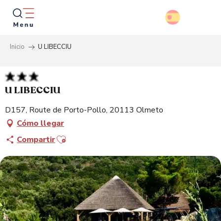
Aller
au
contenu
principal
Inicio
U LIBECCIU
Busca
U LIBECCIU
D157, Route de Porto-Pollo, 20113 Olmeto
Cómo llegar
Ajouter aux favoris
Compartir