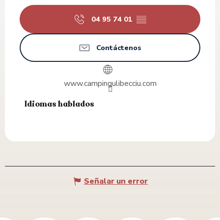
04 95 74 01
▒▒
Contáctenos
www.campingulibecciu.com
Idiomas hablados
Idiomas hablados
Señalar un error