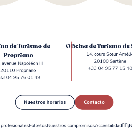
ina de Turismo de
Oficina de Turismo de
Propriano
14, cours Sœur Améli
20100 Sartène
, avenue Napoléon III
+33 04 95 77 15 4
20110 Propriano
33 04 95 76 01 49
Nuestros horarios
Contacto
profesionales
Folletos
Nuestros compromisos
Accesibilidad
✍🏻¡N