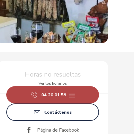
Horarios y datos de conta
Horas no resueltas
Ver los horarios
04 20 01 59
▒▒
Contáctenos
Página de Facebook