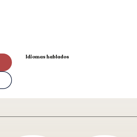
Idiomas hablados
Idiomas hablados