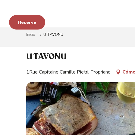
Aller
au
contenu
Reserve
principal
s
Inicio
U TAVONU
U TAVONU
1Rue Capitaine Camille Pietri, Propriano
Cómo