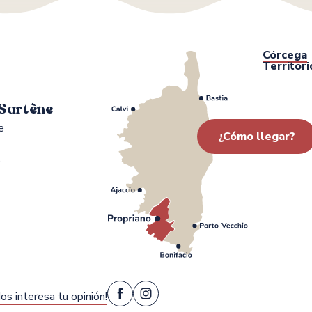
Córcega
Territori
 Sartène
e
¿Cómo llegar?
0
os interesa tu opinión!