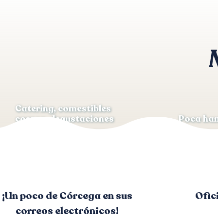
LA TABLE DU MOULIN
A MARINASCA LECCI E MURTA
LA PAILLOTE - MARINCA
LE LIDO
LA STORIA
CHEZ ANTOINE
RESTAURANT ABBARTELLO
LA BELLE EPOQUE
LA SAPORITA
Catering, comestibles
corsos, degustaciones
Poca ha
¡Un poco de Córcega en sus
Ofic
correos electrónicos!