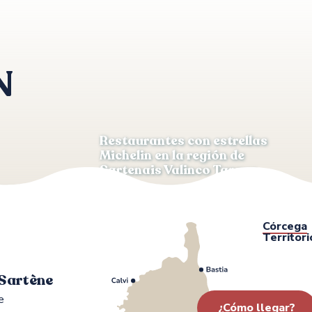
N
Restaurantes con estrellas
Michelin en la región de
Sartenais Valinco Taravo
Córcega
Territori
 Sartène
e
¿Cómo llegar?