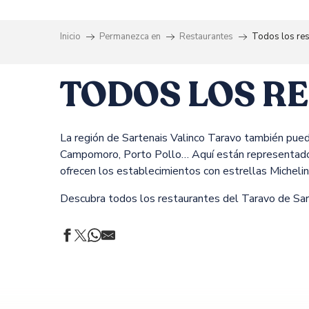
Inicio
Permanezca en
Restaurantes
Todos los res
TODOS LOS R
La región de Sartenais Valinco Taravo también pued
Campomoro, Porto Pollo… Aquí están representados t
ofrecen los establecimientos con estrellas Micheli
Descubra todos los restaurantes del Taravo de Sarte
A CABANELLA
A MACHJA
L' OASIS