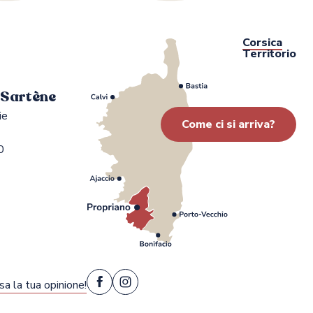
Corsica
Territorio
i Sartène
ie
Come ci si arriva?
0
sa la tua opinione!