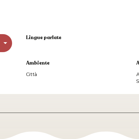
Lingue parlate
Lingue parlate
Ambiente
Ambiente
Città
A
S