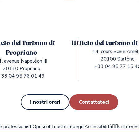
icio del Turismo di
Ufficio del turismo d
Propriano
14, cours Sœur Amél
20100 Sartène
1, avenue Napoléon III
+33 04 95 77 15 4
20110 Propriano
+33 04 95 76 01 49
I nostri orari
Contattateci
 e professionisti
Opuscoli
I nostri impegni
Accessibilità
✍🏻Ci interes