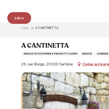
Aller
au
contenu
Libro
principal
Casa
A CANTINETTA
A CANTINETTA
NEGOZI DI SOUVENIR E PRODOTTI CORSI
NEGOZI
AZIENDE:
29, rue Borgo, 20100 Sartène
Come arrivar
à