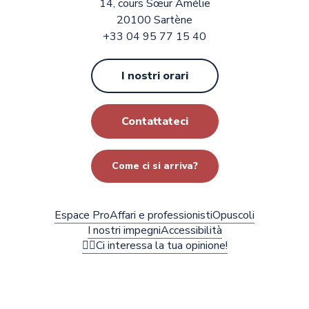
14, cours Sœur Amélie
20100 Sartène
+33 04 95 77 15 40
I nostri orari
Contattateci
Come ci si arriva?
Espace Pro
Affari e professionisti
Opuscoli
I nostri impegni
Accessibilità
✍🏻Ci interessa la tua opinione!