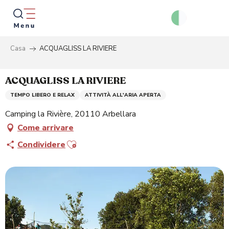
Aller
au
contenu
principal
Casa
ACQUAGLISS LA RIVIERE
Ricer
ACQUAGLISS LA RIVIERE
TEMPO LIBERO E RELAX
ATTIVITÀ ALL'ARIA APERTA
Camping la Rivière, 20110 Arbellara
Come arrivare
Ajouter aux favoris
Condividere