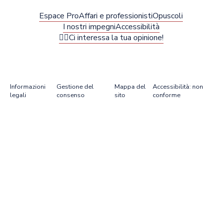
Espace Pro
Affari e professionisti
Opuscoli
I nostri impegni
Accessibilità
✍🏻Ci interessa la tua opinione!
Informazioni
Gestione del
Mappa del
Accessibilità: non
legali
consenso
sito
conforme