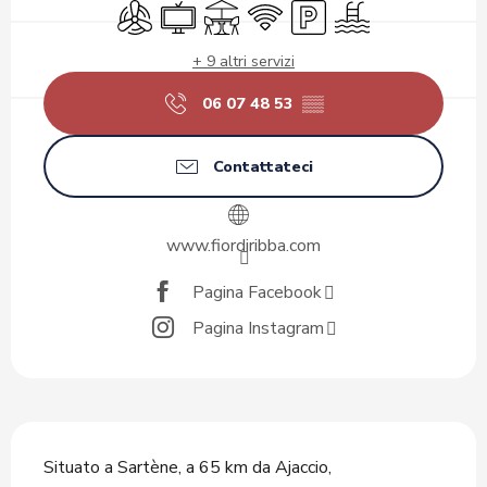
Aria condizionata
Televisione
Terrazza
Wi-Fi
Parcheggio
Piscina
+ 9 altri servizi
06 07 48 53
▒▒
Contattateci
www.fiordiribba.com
Pagina Facebook
Pagina Instagram
Descrizione
Situato a Sartène, a 65 km da Ajaccio, 