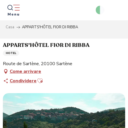
Aller
au
contenu
principal
Casa
APPARTS'HÔTEL FIOR DI RIBBA
Ricer
APPARTS'HÔTEL FIOR DI RIBBA
HOTEL
Route de Sartène, 20100 Sartène
Come arrivare
Ajouter aux favoris
Condividere