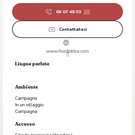
06 07 48 53
▒▒
Contattateci
www.fiordiribba.com
Lingue parlate
Lingue parlate
Ambiente
Ambiente
Campagna
In un villaggio
Campagna
Accesso
Accesso