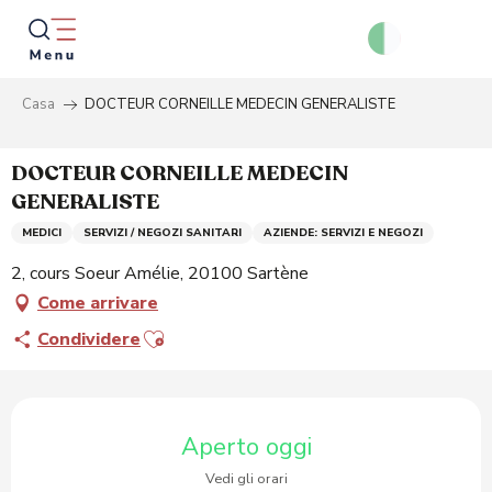
Aller
au
contenu
principal
Casa
DOCTEUR CORNEILLE MEDECIN GENERALISTE
Ricer
DOCTEUR CORNEILLE MEDECIN
GENERALISTE
MEDICI
SERVIZI / NEGOZI SANITARI
AZIENDE: SERVIZI E NEGOZI
2, cours Soeur Amélie, 20100 Sartène
Come arrivare
Ajouter aux favoris
Condividere
Orari e contatti
Aperto oggi
Vedi gli orari