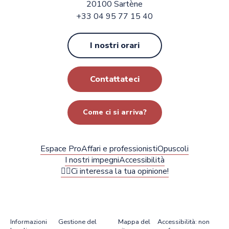
20100 Sartène
+33 04 95 77 15 40
I nostri orari
Contattateci
Come ci si arriva?
Espace Pro
Affari e professionisti
Opuscoli
I nostri impegni
Accessibilità
✍🏻Ci interessa la tua opinione!
Informazioni
Gestione del
Mappa del
Accessibilità: non