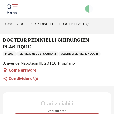
Aller
au
contenu
principal
Casa
DOCTEUR PEDINIELLI CHIRURGIEN PLASTIQUE
Ricer
DOCTEUR PEDINIELLI CHIRURGIEN
PLASTIQUE
MEDICI
SERVIZI / NEGOZI SANITARI
AZIENDE: SERVIZI E NEGOZI
3, avenue Napoléon III, 20110 Propriano
Come arrivare
Ajouter aux favoris
Condividere
Orari e contatti
Orari variabili
Vedi gli orari