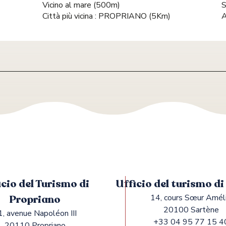
Vicino al mare
(500m)
S
Città più vicina :
PROPRIANO
(5Km)
A
icio del Turismo di
Ufficio del turismo d
Propriano
14, cours Sœur Amél
20100 Sartène
1, avenue Napoléon III
+33 04 95 77 15 4
20110 Propriano