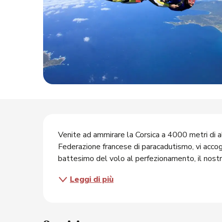
O
Descrizione
Venite ad ammirare la Corsica a 4000 metri di alt
Federazione francese di paracadutismo, vi accoglie
battesimo del volo al perfezionamento, il nost
Leggi di più