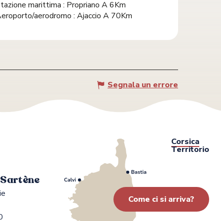
tazione marittima : Propriano A 6Km
eroporto/aerodromo : Ajaccio A 70Km
Segnala un errore
Corsica
Territorio
i Sartène
ie
Come ci si arriva?
0