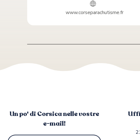
www.corseparachutisme.fr
Un po' di Corsica nelle vostre
Uff
e-mail!
2