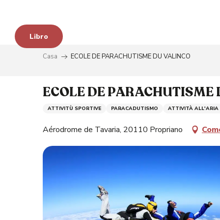
Aller
au
contenu
Libro
principal
Casa
ECOLE DE PARACHUTISME DU VALINCO
ECOLE DE PARACHUTISME 
ATTIVITÙ SPORTIVE
PARACADUTISMO
ATTIVITÀ ALL'ARIA
Aérodrome de Tavaria, 20110 Propriano
Come
à