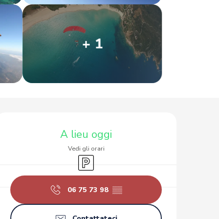
+ 1
Orari e contatti
A lieu oggi
Vedi gli orari
Parcheggio
06 75 73 98
▒▒
Contattateci