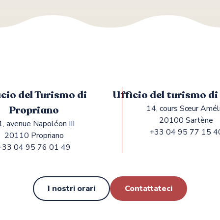
icio del Turismo di
Ufficio del turismo d
Propriano
14, cours Sœur Amél
20100 Sartène
1, avenue Napoléon III
+33 04 95 77 15 4
20110 Propriano
+33 04 95 76 01 49
I nostri orari
Contattateci