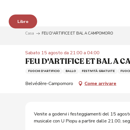
Aller
au
contenu
Libro
principal
Casa
FEU D'ARTIFICE ET BAL A CAMPOMORO
Sabato 15 agosto da 21:00 a 04:00
FEU D'ARTIFICE ET BAL A
FUOCHI D'ARTIFICIO
BALLO
FESTIVITÀ GRATUITE
FUOCH
Belvédère-Campomoro
Come arrivare
Descrizione
à
Venite a godervi i festeggiamenti del 15 agost
musicale con U Piopu a partire dalle 21.00, segui