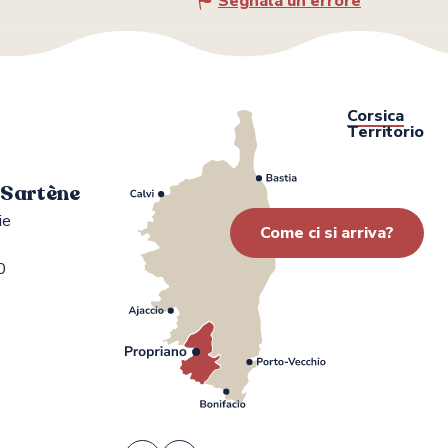
Segnala un errore
Corsica
Territorio
i Sartène
ie
Come ci si arriva?
0