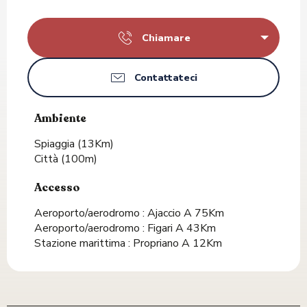
Chiamare
Contattateci
Ambiente
Ambiente
Spiaggia
(13Km)
Città
(100m)
Accesso
Accesso
Aeroporto/aerodromo : Ajaccio A 75Km
Aeroporto/aerodromo : Figari A 43Km
Stazione marittima : Propriano A 12Km