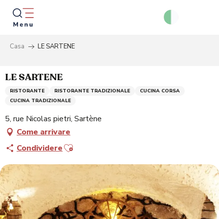
Aller
au
contenu
principal
Casa
LE SARTENE
Ricer
LE SARTENE
RISTORANTE
RISTORANTE TRADIZIONALE
CUCINA CORSA
CUCINA TRADIZIONALE
5, rue Nicolas pietri, Sartène
Come arrivare
Ajouter aux favoris
Condividere