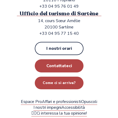
20110 Propriano
+33 04 95 76 01 49
Ufficio del turismo di Sartène
14, cours Sœur Amélie
20100 Sartène
+33 04 95 77 15 40
I nostri orari
Contattateci
Come ci si arriva?
Espace Pro
Affari e professionisti
Opuscoli
I nostri impegni
Accessibilità
✍🏻Ci interessa la tua opinione!