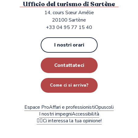
Ufficio del turismo di Sartène
14, cours Sœur Amélie
20100 Sartène
+33 04 95 77 15 40
I nostri orari
Contattateci
Come ci si arriva?
Espace Pro
Affari e professionisti
Opuscoli
I nostri impegni
Accessibilità
✍🏻Ci interessa la tua opinione!