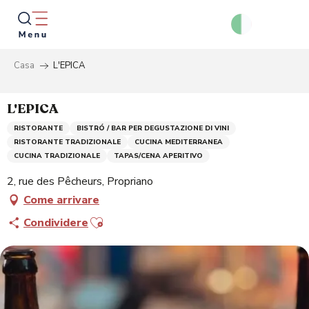
Aller
au
contenu
principal
Casa
L'EPICA
Ricer
L'EPICA
RISTORANTE
BISTRÓ / BAR PER DEGUSTAZIONE DI VINI
RISTORANTE TRADIZIONALE
CUCINA MEDITERRANEA
CUCINA TRADIZIONALE
TAPAS/CENA APERITIVO
2, rue des Pêcheurs, Propriano
Come arrivare
Ajouter aux favoris
Condividere