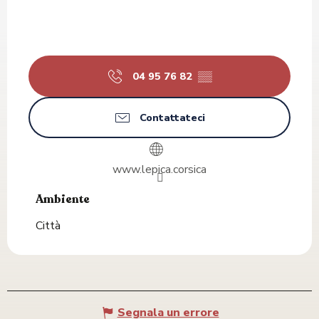
04 95 76 82
▒▒
Contattateci
www.lepica.corsica
Ambiente
Ambiente
Città
Segnala un errore