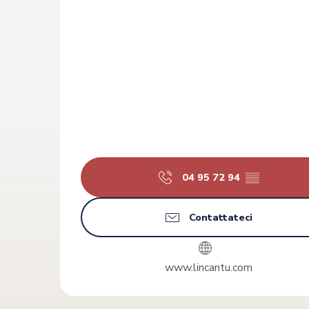
04 95 72 94
▒▒
Contattateci
www.lincantu.com