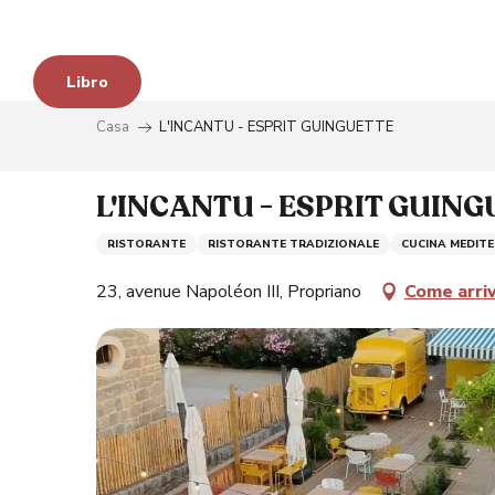
Aller
au
contenu
Libro
principal
Casa
L'INCANTU - ESPRIT GUINGUETTE
L'INCANTU - ESPRIT GUIN
RISTORANTE
RISTORANTE TRADIZIONALE
CUCINA MEDIT
23, avenue Napoléon III, Propriano
Come arri
à