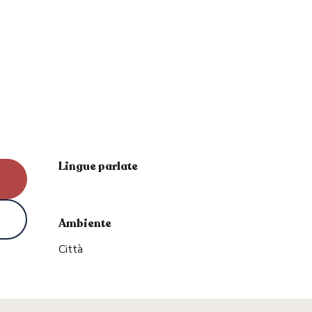
Lingue parlate
Lingue parlate
Ambiente
Ambiente
Città