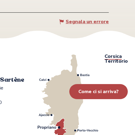
Segnala un errore
Corsica
Territorio
i Sartène
ie
Come ci si arriva?
0