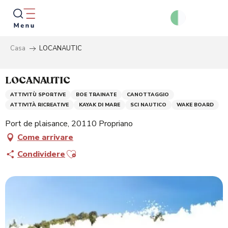
Aller
au
contenu
principal
Casa
LOCANAUTIC
Ricer
LOCANAUTIC
ATTIVITÙ SPORTIVE
BOE TRAINATE
CANOTTAGGIO
ATTIVITÀ RICREATIVE
KAYAK DI MARE
SCI NAUTICO
WAKE BOARD
Port de plaisance, 20110 Propriano
Come arrivare
Ajouter aux favoris
Condividere