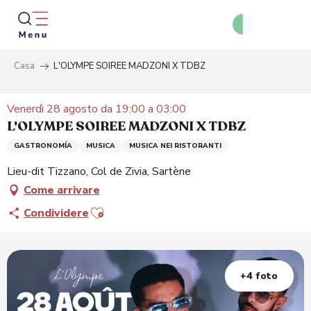
Aller
au
contenu
principal
Casa
L'OLYMPE SOIREE MADZONI X TDBZ
Ricer
Venerdì 28 agosto da 19:00 a 03:00
L'OLYMPE SOIREE MADZONI X TDBZ
GASTRONOMÍA
MUSICA
MUSICA NEI RISTORANTI
Lieu-dit Tizzano, Col de Zivia, Sartène
Come arrivare
Ajouter aux favoris
Condividere
+4 foto