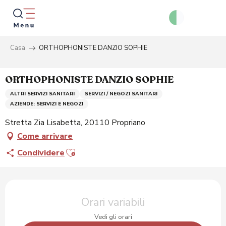
Aller
au
contenu
principal
Casa
ORTHOPHONISTE DANZIO SOPHIE
Ricer
ORTHOPHONISTE DANZIO SOPHIE
ALTRI SERVIZI SANITARI
SERVIZI / NEGOZI SANITARI
AZIENDE: SERVIZI E NEGOZI
Stretta Zia Lisabetta, 20110 Propriano
Come arrivare
Ajouter aux favoris
Condividere
Orari e contatti
Orari variabili
Vedi gli orari