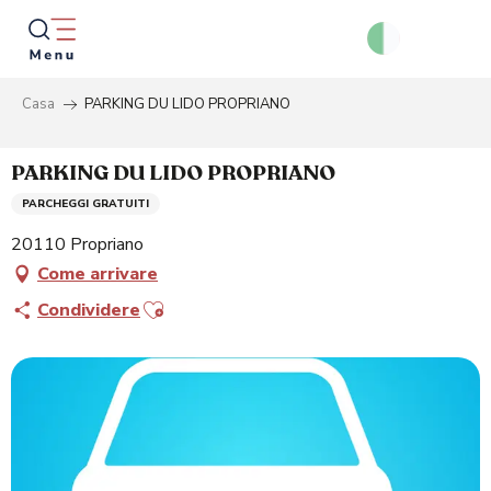
Aller
au
contenu
principal
Casa
PARKING DU LIDO PROPRIANO
Ricer
PARKING DU LIDO PROPRIANO
PARCHEGGI GRATUITI
20110 Propriano
Come arrivare
Ajouter aux favoris
Condividere