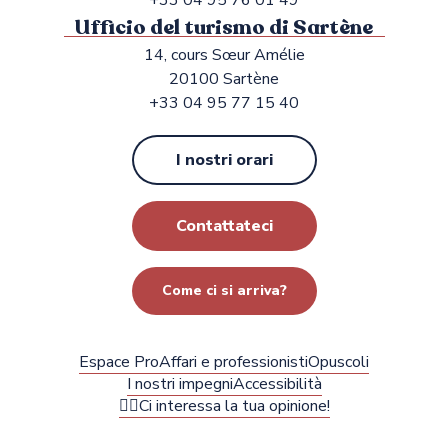
+33 04 95 76 01 49
Ufficio del turismo di Sartène
14, cours Sœur Amélie
20100 Sartène
+33 04 95 77 15 40
I nostri orari
Contattateci
Come ci si arriva?
Espace Pro
Affari e professionisti
Opuscoli
I nostri impegni
Accessibilità
✍🏻Ci interessa la tua opinione!